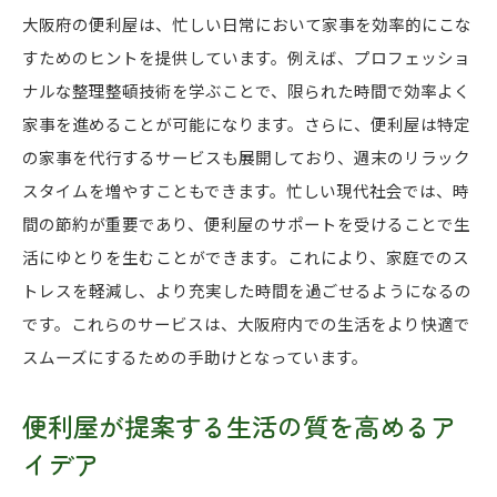
大阪府での快適生活を便利屋がサポート
大阪府の便利屋は、忙しい日常において家事を効率的にこな
便利屋が提案するライフスタイル改善の秘訣
すためのヒントを提供しています。例えば、プロフェッショ
ナルな整理整頓技術を学ぶことで、限られた時間で効率よく
大阪府の快適生活を便利屋でサポートする方法
家事を進めることが可能になります。さらに、便利屋は特定
便利屋と共に大阪府で理想の暮らしを実現
の家事を代行するサービスも展開しており、週末のリラック
大阪府の便利屋が提案する持続可能な暮らしの秘訣
スタイムを増やすこともできます。忙しい現代社会では、時
持続可能な生活のための便利屋の知恵
間の節約が重要であり、便利屋のサポートを受けることで生
大阪府でのエコ生活を便利屋が提案
活にゆとりを生むことができます。これにより、家庭でのス
便利屋が推進する持続可能なライフプラン
トレスを軽減し、より充実した時間を過ごせるようになるの
大阪府の便利屋と始めるサステナブルライフ
です。これらのサービスは、大阪府内での生活をより快適で
スムーズにするための手助けとなっています。
環境に優しい生活を大阪府の便利屋と共に
持続可能な暮らしを便利屋がサポートする方法
便利屋が提案する生活の質を高めるア
便利屋のサポートで大阪府の生活に新しい光を
イデア
便利屋のサポートで生活の質を向上させる