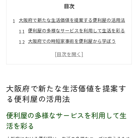
目次
大阪府で新たな生活価値を提案する便利屋の活用法
便利屋の多様なサービスを利用して生活を彩る
大阪府での時短家事術を便利屋から学ぼう
便利屋が提案する生活の質を高めるアイデア
大阪府における便利屋の活用で暮らしの可能性
を広げる
便利屋を通じて大阪府で新たなコミュニティを
大阪府で新たな生活価値を提案す
築く
る便利屋の活用法
大阪府の便利屋から得るライフスタイル改善の
ヒント
便利屋の多様なサービスを利用して生
暮らしを豊かにする大阪府の便利屋が提供するエコ
活を彩る
ライフ