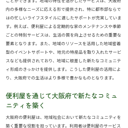
大阪府で便利屋が生み出す生活効率化の新しい波
ことができます。地域の特性を活かしたサービスは、大阪府
内の多様なニーズに応える形で提供され、特に都市部ならで
便利屋が提案する生活効率化のアイデア
はの忙しいライフスタイルに適したサポートが充実していま
効率的な生活を支える便利屋の知恵
す。例えば、便利屋による定期的な家のメンテナンスや季節
大阪府での生活を便利屋で効率化する方法
ごとの特別サービスは、生活の質を向上させるための重要な
便利屋による生活効率化で自由な時間を増やす
要素となります。また、地域のリソースを活用した地域密着
便利屋が生み出す効率的な生活スタイル
型のイベントサポートや、地元の特産品を取り入れたサービ
大阪府の便利屋がもたらす効率化のメリット
スなども提供されており、地域に根差した新たなコミュニテ
便利屋が大阪府に提供する安心と自由な時間の価値
ィ形成のきっかけを提供します。こうした便利屋の活用によ
り、大阪府での生活はより多様で豊かなものとなります。
安心して任せられる便利屋のサービス活用法
便利屋の支援で得られる自由な時間の魅力
便利屋を通じて大阪府で新たなコミュ
大阪府の便利屋が提供する安心生活の秘訣
ニティを築く
自由な時間を生み出す便利屋の役割
安心と効率を提供する便利屋サービスの魅力
大阪府の便利屋は、地域社会において新たなコミュニティを
築く重要な役割を担っています。利用者は便利屋のサービス
便利屋の活用で大阪府の生活にゆとりを