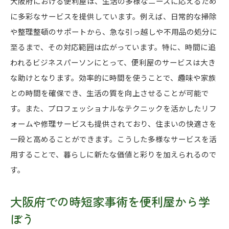
大阪府における便利屋は、生活の多様なニーズに応えるため
環境に配慮したエコライフを便利屋と共に
に多彩なサービスを提供しています。例えば、日常的な掃除
大阪府の便利屋が実践する持続可能な生活スタ
や整理整頓のサポートから、急な引っ越しや不用品の処分に
イル
至るまで、その対応範囲は広がっています。特に、時間に追
便利屋を通じてエコ活動を日常に取り入れる方
われるビジネスパーソンにとって、便利屋のサービスは大き
法
な助けとなります。効率的に時間を使うことで、趣味や家族
再利用技術を学べる便利屋のエコサポート
との時間を確保でき、生活の質を向上させることが可能で
大阪府でエコライフを推進する便利屋の役割
す。また、プロフェッショナルなテクニックを活かしたリフ
便利屋の知識で始める大阪府のエコライフスタ
ォームや修理サービスも提供されており、住まいの快適さを
イル
一段と高めることができます。こうした多様なサービスを活
用することで、暮らしに新たな価値と彩りを加えられるので
便利屋を通じて大阪府で実現する快適な生活スタイ
す。
ル
便利屋のサポートで実現する快適な暮らし
大阪府での時短家事術を便利屋から学
ライフスタイルに合った便利屋サービスの選び
ぼう
方