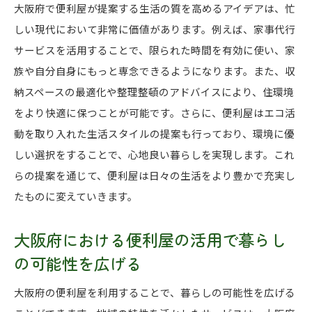
大阪府の生活に輝きを与える便利屋の役割
大阪府で便利屋が提案する生活の質を高めるアイデアは、忙
しい現代において非常に価値があります。例えば、家事代行
便利屋を通じて新たな生活の可能性を見出す
サービスを活用することで、限られた時間を有効に使い、家
生活の様々な場面で便利屋が助ける理由
族や自分自身にもっと専念できるようになります。また、収
便利屋の支援で大阪府での生活が楽に
納スペースの最適化や整理整頓のアドバイスにより、住環境
生活に新たな価値を与える便利屋の活用法
をより快適に保つことが可能です。さらに、便利屋はエコ活
家事からエコアクションまで大阪府の便利屋におま
動を取り入れた生活スタイルの提案も行っており、環境に優
かせ
しい選択をすることで、心地良い暮らしを実現します。これ
便利屋を活用して大阪府で家事を効率化
らの提案を通じて、便利屋は日々の生活をより豊かで充実し
エコアクションを便利屋と一緒に実践
たものに変えていきます。
家事のプロが教える便利屋の活用術
大阪府における便利屋の活用で暮らし
大阪府の便利屋が提案するエコで快適な生活
の可能性を広げる
便利屋に依頼することで生まれる時間と安心
家事とエコを両立する便利屋のサポート
大阪府の便利屋を利用することで、暮らしの可能性を広げる